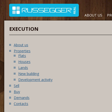
ABOUT US
PR
EXECUTION
About us
Properties
Flats
Houses
Lands
New building
Development activity
Sell
Buy
Demands
Contacts