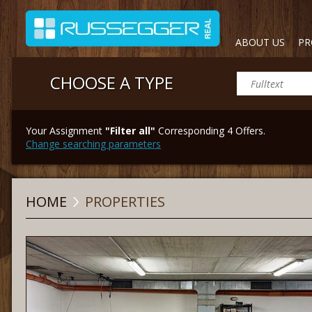
ABOUT US
PR
CHOOSE A TYPE
Your Assignment
"Filter all"
Corresponding 4 Offers.
Change searching parameters
HOME
PROPERTIES