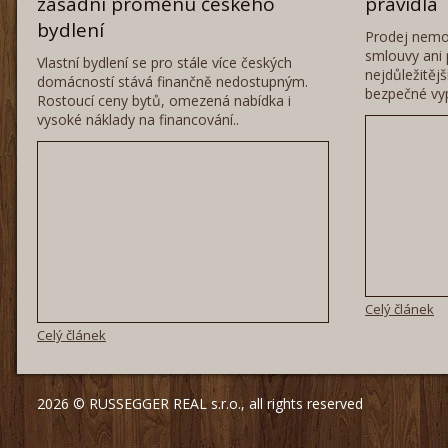
zásadní proměnu českého
pravidla
bydlení
Prodej nemo
smlouvy ani 
Vlastní bydlení se pro stále více českých
nejdůležitěj
domácností stává finančně nedostupným.
bezpečné vyp
Rostoucí ceny bytů, omezená nabídka i
vysoké náklady na financování..
Celý článek
Celý článek
2026 © RUSSEGGER REAL s.r.o., all rights reserved