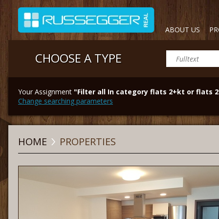
ABOUT US
PR
CHOOSE A TYPE
Your Assignment
"Filter all In category flats 2+kt or flats 
Change searching parameters
HOME
PROPERTIES