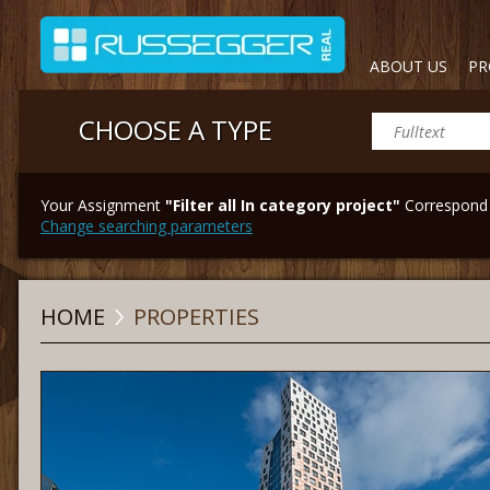
ABOUT US
PR
CHOOSE A TYPE
Your Assignment
"Filter all In category project"
Correspond 
Change searching parameters
HOME
PROPERTIES