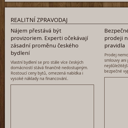
REALITNÍ ZPRAVODAJ
Nájem přestává být
Bezpečné
provizoriem. Experti očekávají
prodeji 
zásadní proměnu českého
pravidla
bydlení
Prodej nemo
smlouvy ani 
Vlastní bydlení se pro stále více českých
nejdůležitěj
domácností stává finančně nedostupným.
bezpečné vyp
Rostoucí ceny bytů, omezená nabídka i
vysoké náklady na financování..