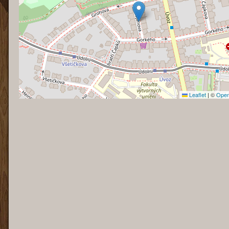
Leaflet
|
©
Open