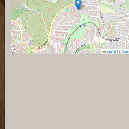
Leaflet
|
©
Open