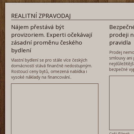
REALITNÍ ZPRAVODAJ
Nájem přestává být
Bezpečné
provizoriem. Experti očekávají
prodeji 
zásadní proměnu českého
pravidla
bydlení
Prodej nemo
smlouvy ani 
Vlastní bydlení se pro stále více českých
nejdůležitěj
domácností stává finančně nedostupným.
bezpečné vyp
Rostoucí ceny bytů, omezená nabídka i
vysoké náklady na financování..
Celý článek