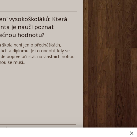
ení vysokoškoláků: Která
anta je naučí poznat
ečnou hodnotu?
 škola není jen o přednáškách,
ách a diplomu. Je to období, kdy se
lidé poprvé učí stát na vlastních nohou.
ou se musí..
lánek
×