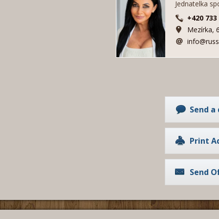
Jednatelka sp
+420 733
Mezírka, 
info@russ
Send a 
estate
Print A
Send Of