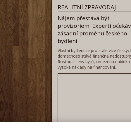
REALITNÍ ZPRAVODAJ
Nájem přestává být
provizoriem. Experti očekáv
zásadní proměnu českého
bydlení
Vlastní bydlení se pro stále více českýc
domácností stává finančně nedostupn
Rostoucí ceny bytů, omezená nabídka 
vysoké náklady na financování..
Celý článek