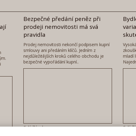
Bezpečné předání peněz při
Bydl
ají
prodeji nemovitosti má svá
vari
pravidla
skut
Prodej nemovitosti nekončí podpisem kupní
Vysoká
smlouvy ani předáním klíčů. Jedním z
zkoušk
h
nejdůležitějších kroků celého obchodu je
mladí 
ým.
bezpečné vypořádání kupní..
Najedn
i
Celý článek
Celý č