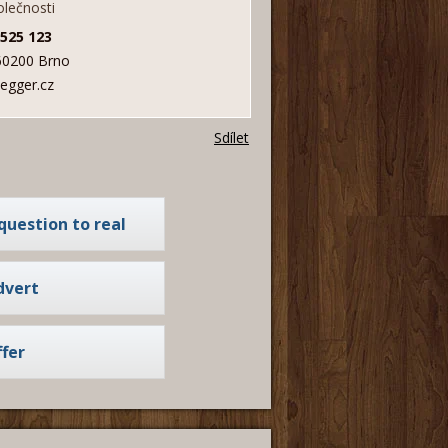
olečnosti
 525 123
60200 Brno
egger.cz
Sdílet
question to real
 agent
dvert
fer