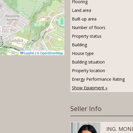
Flooring
Land area
Built-up area
Number of floors
Property status
Building
Leaflet
|
©
OpenStreetMap
House type
Building situation
Property location
Energy Performance Rating
Show Equipment »
Seller Info
ING. MON