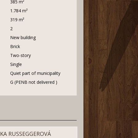
385 m²
1.784 m²
319 m²
2
New building
Brick
Two-story
Single
Quiet part of municipality
G (PENB not delivered )
IKA RUSSEGGEROVÁ