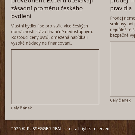
provizoriem. Experti očekávají
prodeji 
zásadní proměnu českého
pravidla
bydlení
Prodej nemo
smlouvy ani 
Vlastní bydlení se pro stále více českých
nejdůležitěj
domácností stává finančně nedostupným.
bezpečné vyp
Rostoucí ceny bytů, omezená nabídka i
vysoké náklady na financování..
Celý článek
Celý článek
2026 © RUSSEGGER REAL s.r.o., all rights reserved