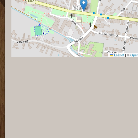
Leaflet
|
©
Open