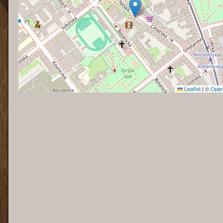
Leaflet
|
©
Open