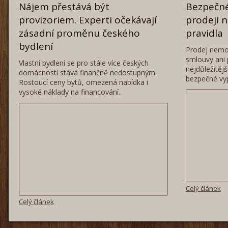
Nájem přestává být
Bezpečné
provizoriem. Experti očekávají
prodeji 
zásadní proměnu českého
pravidla
bydlení
Prodej nemo
smlouvy ani 
Vlastní bydlení se pro stále více českých
nejdůležitěj
domácností stává finančně nedostupným.
bezpečné vyp
Rostoucí ceny bytů, omezená nabídka i
vysoké náklady na financování..
Celý článek
Celý článek