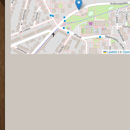
Leaflet
|
©
Open