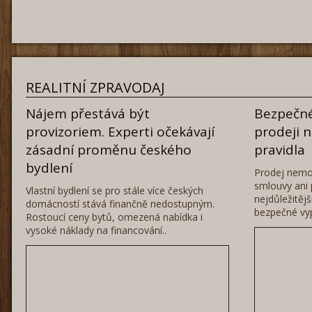
REALITNÍ ZPRAVODAJ
Nájem přestává být
Bezpečné
provizoriem. Experti očekávají
prodeji 
zásadní proměnu českého
pravidla
bydlení
Prodej nemo
smlouvy ani 
Vlastní bydlení se pro stále více českých
nejdůležitěj
domácností stává finančně nedostupným.
bezpečné vyp
Rostoucí ceny bytů, omezená nabídka i
vysoké náklady na financování..