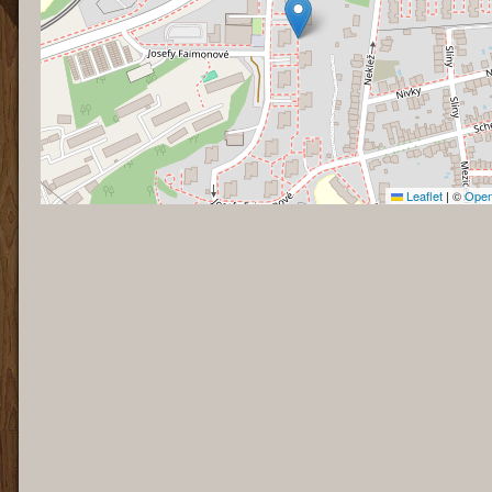
Leaflet
|
©
Open