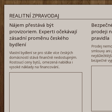
REALITNÍ ZPRAVODAJ
Nájem přestává být
Bezpečné
provizoriem. Experti očekávají
prodeji 
zásadní proměnu českého
pravidla
bydlení
Prodej nemo
smlouvy ani 
Vlastní bydlení se pro stále více českých
nejdůležitěj
domácností stává finančně nedostupným.
bezpečné vyp
Rostoucí ceny bytů, omezená nabídka i
vysoké náklady na financování..