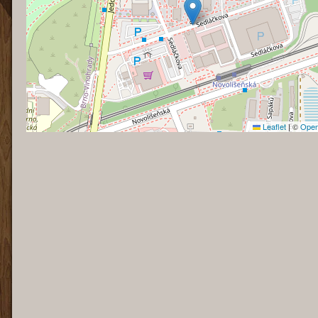
Leaflet
|
©
Open